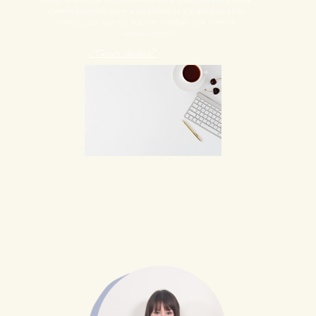
Vuestro proyecto pone a las personas y al entorno en el
centro, ¿por qué no hacerlo también con vuestra
comunicación?
¿Tienes dudas?