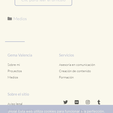
Clic para leer el artículo
Medios
Gema Valencia
Servicios
Sobre mi
Asesoría en comunicación
Proyectos
Creación de contenido
Medios
Formación
Sobre el sitio
Aviso legal
Política de cookies
¡Hola! Esta web utiliza cookies para funcionar a la perfección.