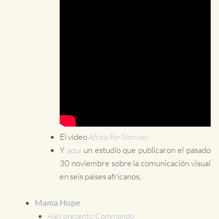
El vídeo
Africa For Norway
Y
aquí
un estudio que publicaron el pasado
30 noviembre sobre la comunicación visual
en seis países africanos.
Mama Hope
Alex presents: Commando