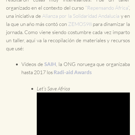
organizado en el contexto del curso
“Repensando África”
,
una iniciativa de
Alianza por la Solidaridad Andalucía
y en
la que un año más contó con
ZEMOS98
para dinamizar la
jornada. Como viene siendo costumbre cada vez imparto
un taller, aquí va la recopilación de materiales y recursos
que usé:
Vídeos de
SAIH
, la ONG noruega que organizaba
hasta 2017 los
Radi-aid Awards
Let’s Save Africa