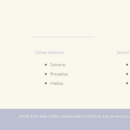
Gema Valencia
Servic
Sobre mi
Proyectos
Medios
Contenidos ba
¡Hola! Esta web utiliza cookies para funcionar a la perfecció