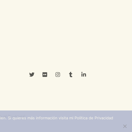
ual (by-nc-sa)
n. Si quieres más información visita mi Política de Privacidad