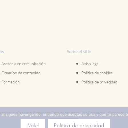
ios
Sobre el sitio
Asesoría en comunicación
Aviso legal
Creación de contenido
Política de cookies
Formación
Política de privacidad
jo licenciaCreative Commons Reconocimiento - NoComercial - CompartirIg
n. Si sigues navengando, entiendo que aceptas su uso y que te parece bie
¡Vale!
Política de privacidad